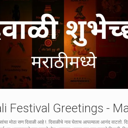
li Festival Greetings - Ma
ांचा मोठा सण दिवाळी आहे !. दिवाळीचे नाव घेताच आपल्याला आनंद वाटतो. दिवा