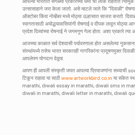
आपल्या भारतात सगळ्या प्रकारच्या धर्मा ची लोक राहतात त्यामुळ
उत्सासाहाने जरा केला जातो. असे म्हटले जाते कि “दिवाळी” रोषणाई
ऑक्टोबर किंवा नोव्हेंबर मध्ये मोठ्या उल्हासात साजरा करतो. दि
स्वागतासाठी अयोद्धयावासियांनी रोषणाई व दीपक लावून मोठ्या आनंद
प्रदेश दिव्यांच्या रोषनाई ने जगमगुण गेला होता. अशा प्रकारे त्या अ
आजच्या काळात सर्व देशवासी पर्यावरणाला होत असलेल्या नुकसा
संस्थांमध्ये तसेच भारत सरकारही नागरिकांना प्रदूषणमुक्त दिवा
आपलेपण योगदान देवूया.
आपण ही आपली संस्कृती जपत आपल्या प्रियाजणांना सध्याची soci
टिकून राहावा या साठी
www.artworkbird.co.in
या संकेत स
marathi, diwali essay in marathi, diwali sms in m
diwali in marathi, diwali letter in marathi, diwali q