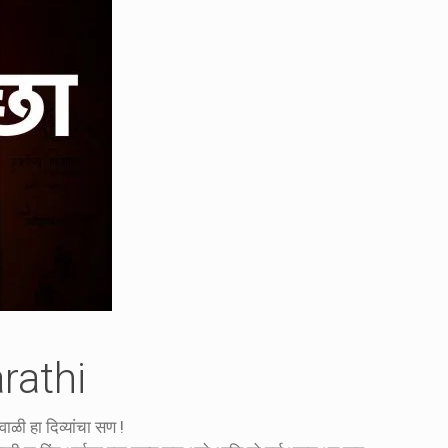
rathi
ळी हा दिव्यांचा सण !