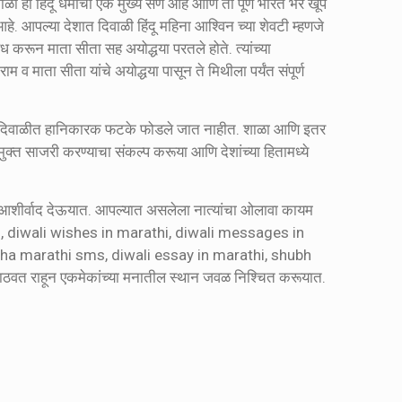
 हा हिंदू धर्माचा एक मुख्य सण आहे आणि तो पूर्ण भारत भर खूप
हे. आपल्या देशात दिवाळी हिंदू महिना आश्विन च्या शेवटी म्हणजे
 करून माता सीता सह अयोद्धया परतले होते. त्यांच्या
 माता सीता यांचे अयोद्धया पासून ते मिथीला पर्यंत संपूर्ण
ात. दिवाळीत हानिकारक फटके फोडले जात नाहीत. शाळा आणि इतर
क्त साजरी करण्याचा संकल्प करूया आणि देशांच्या हितामध्ये
व आशीर्वाद देऊयात. आपल्यात असलेला नात्यांचा ओलावा कायम
thi, diwali wishes in marathi, diwali messages in
hha marathi sms, diwali essay in marathi, shubh
त राहून एकमेकांच्या मनातील स्थान जवळ निश्चित करूयात.