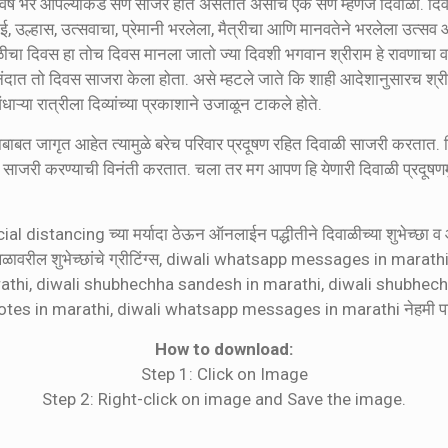
े वर्ष भर आपल्याकडे सण साजरे होत असतात असाच एक सण म्हणजे दिवाळी. दिवाळी
, उल्हास, उत्सवाचा, प्रेमानी भरलेला, मैत्रीचा आणि मानवतेने भरलेला उत्सव आ
वाळीचा दिवस हा तोच दिवस मानला जातो ज्या दिवशी भगवान श्रीराम हे रावणाचा वध
ात तो दिवस साजरा केला होता. असे म्हटले जाते कि शाही आदेशानुसारच श्रीराम व
ंधाऱ्या रात्रीला दिव्यांच्या प्रकाशाने उजाळून टाकले होते.
नाबाबत जागृत आहेत त्यामुळे बरेच परिवार प्रदूषण रहित दिवाळी साजरी करत
ळी साजरी करण्याची विनंती करतात. चला तर मग आपण हि येणारी दिवाळी प्रदूषणमु
al distancing च्या मर्यादा ठेऊन ऑनलाईन पद्धीतीने दिवाळीच्या शुभेच्छा 
्थळावरील शुभेच्छांचे ग्रीटिंग्स, diwali whatsapp messages in mara
arathi, diwali shubhechha sandesh in marathi, diwali shubhec
uotes in marathi, diwali whatsapp messages in marathi नेहमी पाठव
How to download:
Step 1: Click on Image
Step 2: Right-click on image and Save the image.