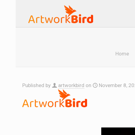
Home
Published by
artworkbird
on
November 8, 2