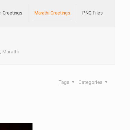
h Greetings
Marathi Greetings
PNG Files
; Marathi
Tags
Categories